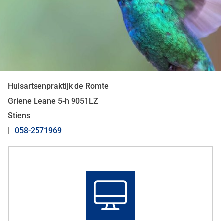
Huisartsenpraktijk de Romte
Griene Leane
5-h
9051LZ
Stiens
058-2571969
Tel:
Snel
naar