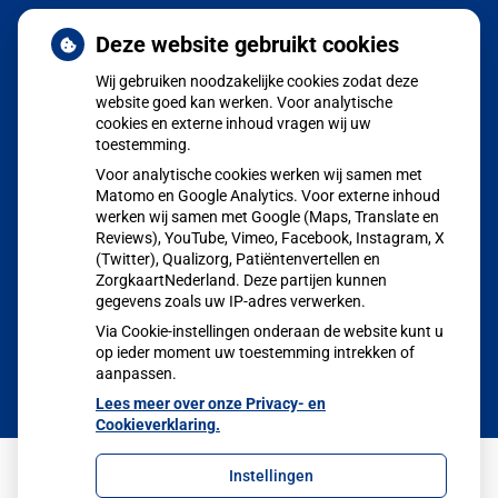
Nieuws
Deze website gebruikt cookies
Wij gebruiken noodzakelijke cookies zodat deze
Aangepaste huisartsenzorg tijdens de zomerperiode
website goed kan werken. Voor analytische
cookies en externe inhoud vragen wij uw
POH GGZ Marion Halman
toestemming.
Jong en alert: hoe je borstkanker herkent als je verder kijkt
Voor analytische cookies werken wij samen met
dan een knobbeltje
Matomo en Google Analytics. Voor externe inhoud
werken wij samen met Google (Maps, Translate en
Sinds huisartsen afslankmedicijnen mogen voorschrijven,
Reviews), YouTube, Vimeo, Facebook, Instagram, X
(Twitter), Qualizorg, Patiëntenvertellen en
neemt gebruik toe
ZorgkaartNederland. Deze partijen kunnen
Eigen risico gaat onder toekomstig kabinet omhoog
gegevens zoals uw IP-adres verwerken.
Via Cookie-instellingen onderaan de website kunt u
op ieder moment uw toestemming intrekken of
aanpassen.
Lees meer over onze Privacy- en
Cookieverklaring.
Instellingen