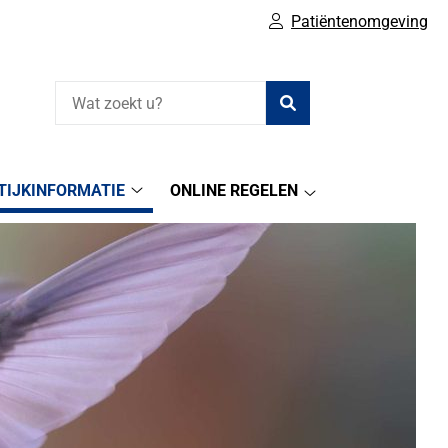
Patiëntenomgeving
Zoeken
TIJKINFORMATIE
ONLINE REGELEN
Praktijkinformatie
Online
submenu
regelen
submenu