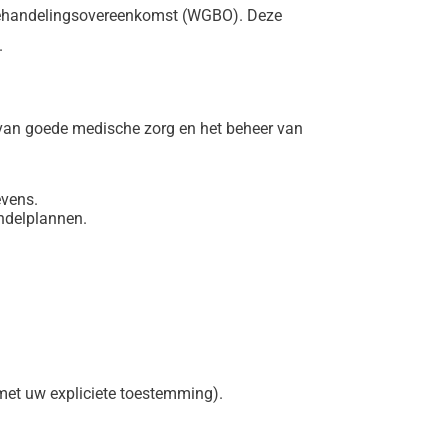
e behandelingsovereenkomst (WGBO). Deze
.
 van goede medische zorg en het beheer van
evens.
ndelplannen.
 met uw expliciete toestemming).