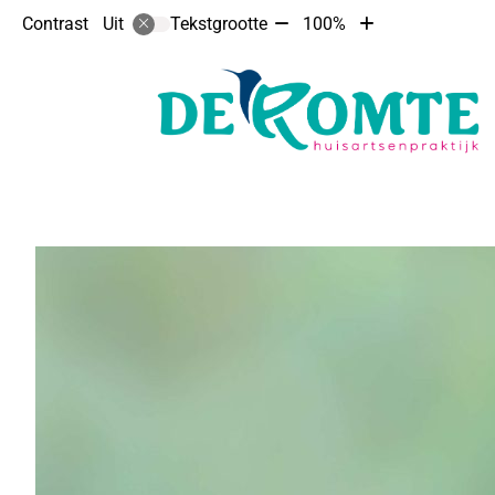
Tekst
Tekst
Contrast
Tekstgrootte
100%
Uit
verkleinen
vergroten
met
met
10%
10%
Hoofdmenu