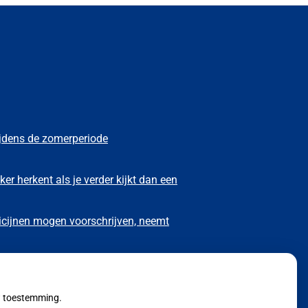
ijdens de zomerperiode
ker herkent als je verder kijkt dan een
icijnen mogen voorschrijven, neemt
omstig kabinet omhoog
uw toestemming.