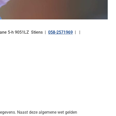
eane
5-h
9051LZ
Stiens
058-2571969
Tel:
gegevens. Naast deze algemene wet gelden