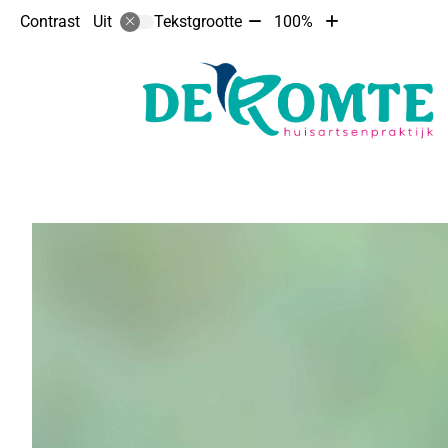
Tekst
Tekst
Contrast
Tekstgrootte
100%
Uit
verkleinen
vergroten
met
met
10%
10%
Hoofdmenu