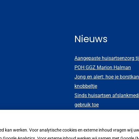
Nieuws
Aangepaste huisartsenzorg t
POH GGZ Marion Halman
Jong en alert: hoe je borstkan
knobbeltje
Sinds huisartsen afslankmed
gebruik toe
Eigen risico gaat onder toek
oed kan werken. Voor analytische cookies en externe inhoud vragen wij 
 Google Analytics. Voor externe inhoud werken wij samen met Google (M