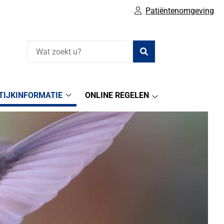
Patiëntenomgeving
Zoeken
TIJKINFORMATIE
ONLINE REGELEN
Praktijkinformatie
Online
submenu
regelen
submenu