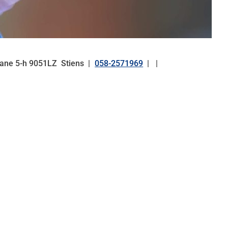
eane
5-h
9051LZ
Stiens
058-2571969
Tel: