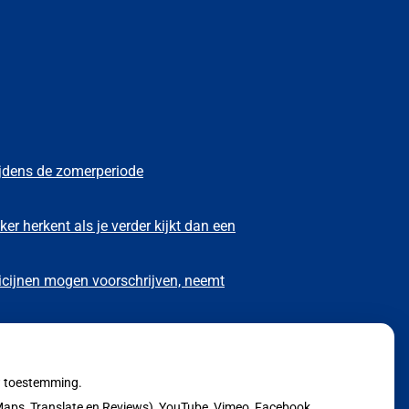
ijdens de zomerperiode
ker herkent als je verder kijkt dan een
icijnen mogen voorschrijven, neemt
omstig kabinet omhoog
uw toestemming.
aps, Translate en Reviews), YouTube, Vimeo, Facebook,