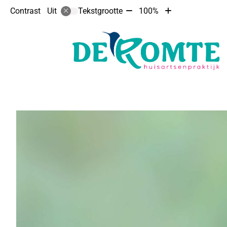
Tekst
Tekst
Contrast
Tekstgrootte
100%
Uit
verkleinen
vergroten
met
met
10%
10%
Hoofdmenu