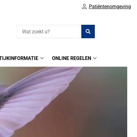
Patiëntenomgeving
Zoeken
TIJKINFORMATIE
ONLINE REGELEN
Praktijkinformatie
Online
submenu
regelen
submenu