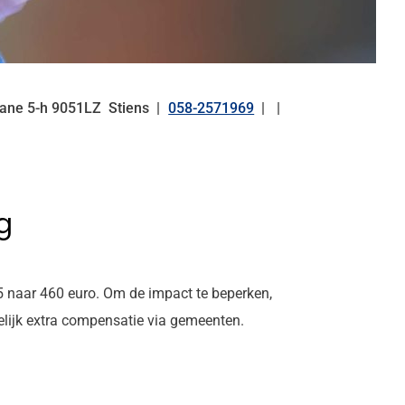
eane
5-h
9051LZ
Stiens
058-2571969
Tel:
g
5 naar 460 euro. Om de impact te beperken,
elijk extra compensatie via gemeenten.