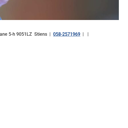
eane
5-h
9051LZ
Stiens
058-2571969
Tel: