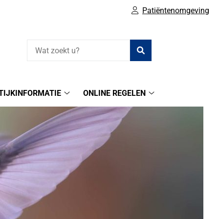
Patiëntenomgeving
Zoeken
TIJKINFORMATIE
ONLINE REGELEN
Praktijkinformatie
Online
submenu
regelen
submenu