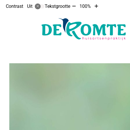
Tekst
Tekst
Contrast
Tekstgrootte
100%
Uit
verkleinen
vergroten
met
met
10%
10%
Hoofdmenu