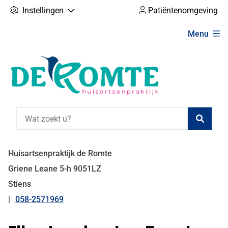
Instellingen
Patiëntenomgeving
Hoofdmenu
Menu
Zoeke
Huisartsenpraktijk de Romte
Griene Leane
5-h
9051LZ
Stiens
058-2571969
Tel: