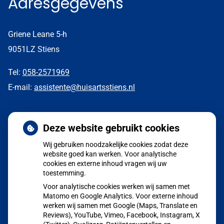
Adresgegevens
Griene Leane 5-h
9051LZ Stiens
Tel:
058-2571969
E-mail:
assistente@huisartsstiens.nl
Nieuws
Deze website gebruikt cookies
Wij gebruiken noodzakelijke cookies zodat deze
Aangepaste huisartsenzorg tijdens de zomerperiode
website goed kan werken. Voor analytische
cookies en externe inhoud vragen wij uw
POH GGZ Marion Halman
toestemming.
Jong en alert: hoe je borstkanker herkent als je verder kijkt
Voor analytische cookies werken wij samen met
dan een knobbeltje
Matomo en Google Analytics. Voor externe inhoud
werken wij samen met Google (Maps, Translate en
Sinds huisartsen afslankmedicijnen mogen voorschrijven,
Reviews), YouTube, Vimeo, Facebook, Instagram, X