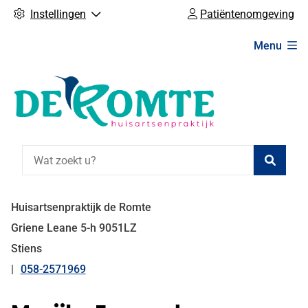
Instellingen
Patiëntenomgeving
Hoofdmenu
Menu
Zoeke
Huisartsenpraktijk de Romte
Griene Leane
5-h
9051LZ
Stiens
058-2571969
Tel: