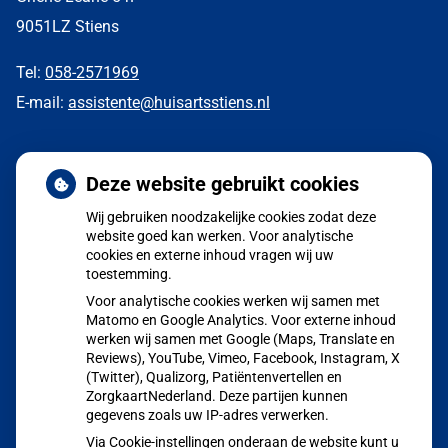
9051LZ Stiens
Tel:
058-2571969
E-mail:
assistente@huisartsstiens.nl
Nieuws
Deze website gebruikt cookies
Wij gebruiken noodzakelijke cookies zodat deze
Aangepaste huisartsenzorg tijdens de zomerperiode
website goed kan werken. Voor analytische
cookies en externe inhoud vragen wij uw
POH GGZ Marion Halman
toestemming.
Jong en alert: hoe je borstkanker herkent als je verder kijkt
Voor analytische cookies werken wij samen met
dan een knobbeltje
Matomo en Google Analytics. Voor externe inhoud
werken wij samen met Google (Maps, Translate en
Sinds huisartsen afslankmedicijnen mogen voorschrijven,
Reviews), YouTube, Vimeo, Facebook, Instagram, X
(Twitter), Qualizorg, Patiëntenvertellen en
neemt gebruik toe
ZorgkaartNederland. Deze partijen kunnen
Eigen risico gaat onder toekomstig kabinet omhoog
gegevens zoals uw IP-adres verwerken.
Via Cookie-instellingen onderaan de website kunt u