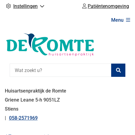
Instellingen
Patiëntenomgeving
Hoofdmenu
Menu
Zoeke
Huisartsenpraktijk de Romte
Griene Leane
5-h
9051LZ
Stiens
058-2571969
Tel: