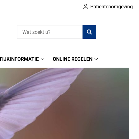
Patiëntenomgeving
Zoeken
TIJKINFORMATIE
ONLINE REGELEN
Praktijkinformatie
Online
submenu
regelen
submenu