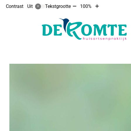
Tekst
Tekst
Contrast
Tekstgrootte
100%
Uit
verkleinen
vergroten
met
met
10%
10%
Hoofdmenu