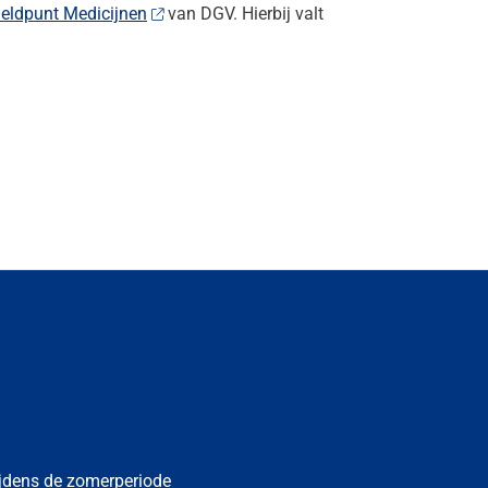
eldpunt Medicijnen
van DGV. Hierbij valt
ijdens de zomerperiode