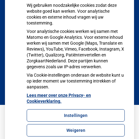
Wij gebruiken noodzakelijke cookies zodat deze
Aangepaste huisartsenzorg tijdens de zomerperiode
website goed kan werken. Voor analytische
cookies en externe inhoud vragen wij uw
POH GGZ Marion Halman
toestemming.
Jong en alert: hoe je borstkanker herkent als je verder kijkt
Voor analytische cookies werken wij samen met
dan een knobbeltje
Matomo en Google Analytics. Voor externe inhoud
werken wij samen met Google (Maps, Translate en
Sinds huisartsen afslankmedicijnen mogen voorschrijven,
Reviews), YouTube, Vimeo, Facebook, Instagram, X
(Twitter), Qualizorg, Patiëntenvertellen en
neemt gebruik toe
ZorgkaartNederland. Deze partijen kunnen
Eigen risico gaat onder toekomstig kabinet omhoog
gegevens zoals uw IP-adres verwerken.
Via Cookie-instellingen onderaan de website kunt u
op ieder moment uw toestemming intrekken of
aanpassen.
Lees meer over onze Privacy- en
Cookieverklaring.
Instellingen
Uw Zorg Online
|
Beheer
Weigeren