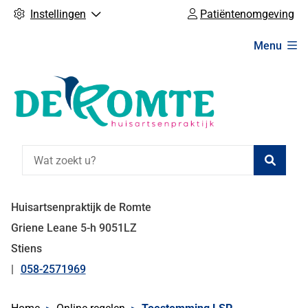
Instellingen
Patiëntenomgeving
Hoofdmenu
Menu
Zoeke
Huisartsenpraktijk de Romte
Griene Leane
5-h
9051LZ
Stiens
058-2571969
Tel: