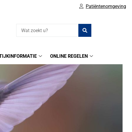
Patiëntenomgeving
Zoeken
TIJKINFORMATIE
ONLINE REGELEN
Praktijkinformatie
Online
submenu
regelen
submenu