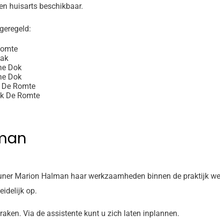
en huisarts beschikbaar.
geregeld:
 Romte
Aak
ene Dok
ene Dok
k De Romte
ijk De Romte
lman
euner Marion Halman haar werkzaamheden binnen de praktijk weer
idelijk op.
raken. Via de assistente kunt u zich laten inplannen.