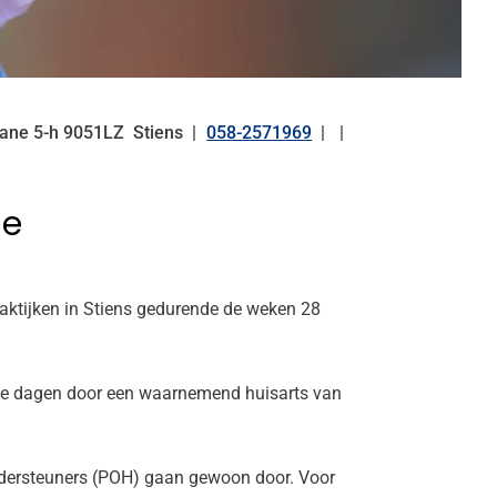
eane
5-h
9051LZ
Stiens
058-2571969
Tel:
de
aktijken in Stiens gedurende de weken 28
deze dagen door een waarnemend huisarts van
kondersteuners (POH) gaan gewoon door. Voor