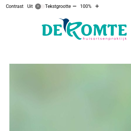
Tekst
Tekst
Contrast
Tekstgrootte
100%
Uit
verkleinen
vergroten
met
met
10%
10%
Hoofdmenu