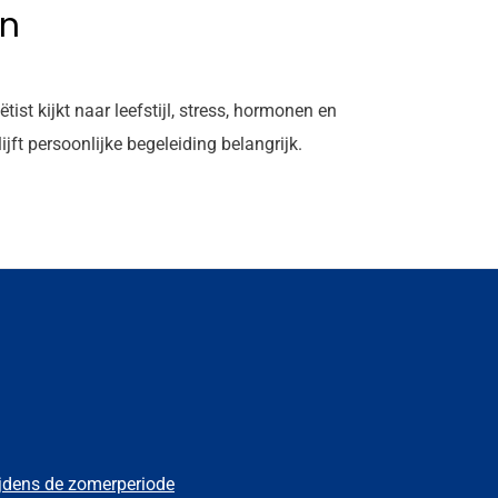
en
st kijkt naar leefstijl, stress, hormonen en
jft persoonlijke begeleiding belangrijk.
ijdens de zomerperiode