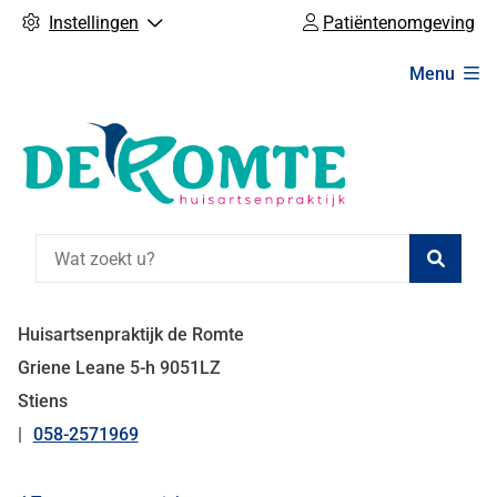
Instellingen
Patiëntenomgeving
Hoofdmenu
Menu
Zoeke
Huisartsenpraktijk de Romte
Griene Leane
5-h
9051LZ
Stiens
058-2571969
Tel: