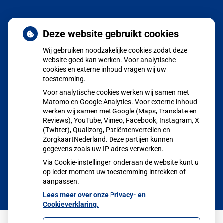
Nieuws
Deze website gebruikt cookies
Wij gebruiken noodzakelijke cookies zodat deze
Aangepaste huisartsenzorg tijdens de zomerperiode
website goed kan werken. Voor analytische
cookies en externe inhoud vragen wij uw
POH GGZ Marion Halman
toestemming.
Jong en alert: hoe je borstkanker herkent als je verder kijkt
Voor analytische cookies werken wij samen met
dan een knobbeltje
Matomo en Google Analytics. Voor externe inhoud
werken wij samen met Google (Maps, Translate en
Sinds huisartsen afslankmedicijnen mogen voorschrijven,
Reviews), YouTube, Vimeo, Facebook, Instagram, X
(Twitter), Qualizorg, Patiëntenvertellen en
neemt gebruik toe
ZorgkaartNederland. Deze partijen kunnen
Eigen risico gaat onder toekomstig kabinet omhoog
gegevens zoals uw IP-adres verwerken.
Via Cookie-instellingen onderaan de website kunt u
op ieder moment uw toestemming intrekken of
aanpassen.
Lees meer over onze Privacy- en
Cookieverklaring.